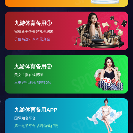
卡车细牙螺栓
偏心螺栓2
预埋件6
锻造件4