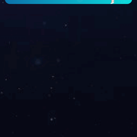
«
1
2
3
4
5
6
7
8
...
19
20
»
如果您有任何问题，请跟我们联系！
OD(中国)平台
版权所有 © OD官方网页版
电话：0513-88890886
13375175188 传真：0513-88809886 邮箱：lijs6@tkrailway.com
tkli@tkrailway.com 地址：江苏省南通市海安市曲塘镇新楼路59号
同花顺官方网站
|
九游中国有限公司官网
|
星空官网首页入口_星空(中国)
|
乐竞官方
网站
|
火狐（中国）HUOHU官方网站
|
jiabo.COM_佳博(中国)
|
华体会hth·(体育)(中