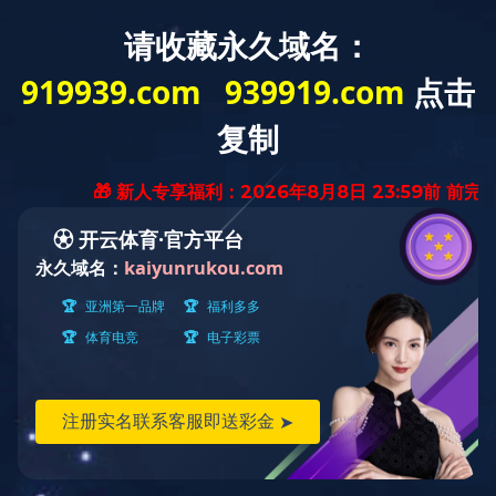
网站导航
产品中心
点击展开+
产品中心
当前位置：
首页
>
产品中心