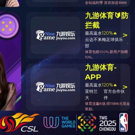
当前位置：
首页
>
产品中心
>
铁路轨道交通器材
>
轨道螺栓