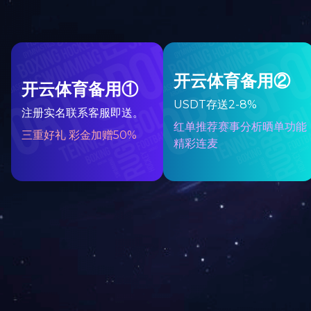
铁路扣配件
OD(中国)平台
隧道管片连接件
紧固件产品
建筑工程五金制品
OD官方网页版
机加工紧固件
机械零部件
锻造、挤压件
专业设备及模具
道钉螺纹设备及模具定制
铁路弹条生产线设计及承建