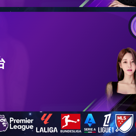
麻花螺纹道钉6
点击次数：1120