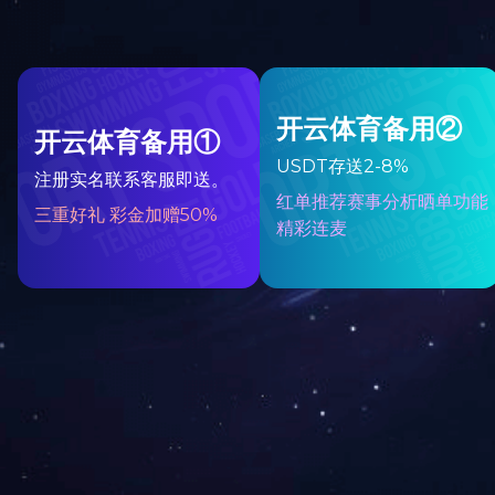
铁路扣配件
OD(中国)平台
隧道管片连接件
紧固件产品
建筑工程五金制品
OD官方网页版
机加工紧固件
机械零部件
锻造、挤压件
专业设备及模具
道钉螺纹设备及模具定制
铁路弹条生产线设计及承建