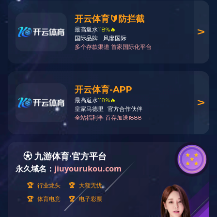
Ⅱ型套管
弹簧钢垫圈