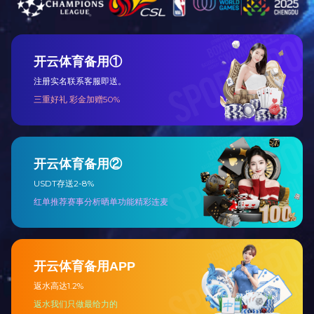
扣板5
BS90A鱼尾板