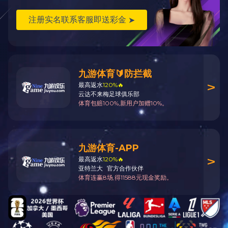
螺纹道钉套管2
轨下垫板4
道岔滚轮
多层弹垫4