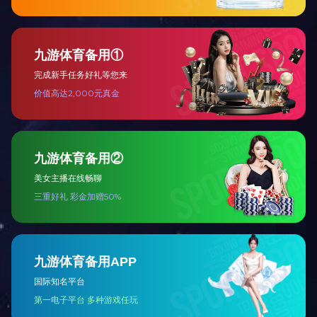
Ⅳ型弹条
多层弹垫2
扣板8
多层弹垫1