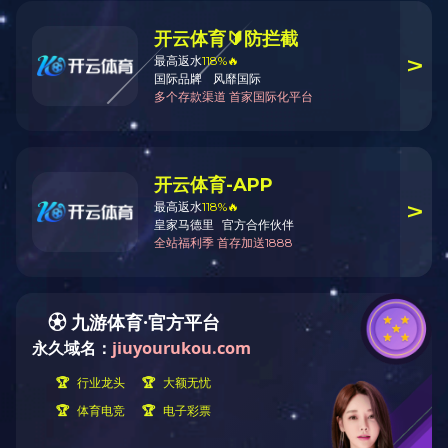
当前位置：
首页
>
产品中心
>
铁路轨道交通器材
>
铁路扣配件
绝缘轨距块4
点击次数：1054