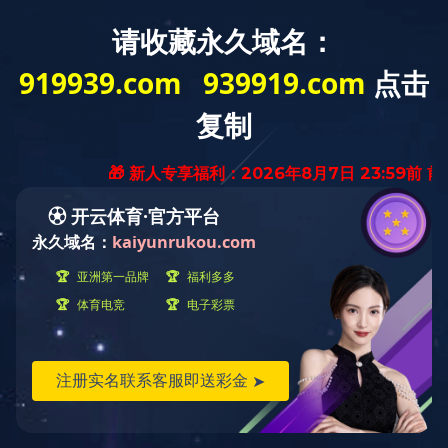
13375175188' />
网站导航
铁路轨道交通器
点击展开+
材
铁路扣配件