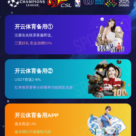
麻花螺纹道钉4
麻花螺纹道钉6